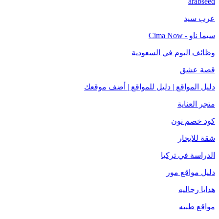
arabseed
عرب سيد
سيما ناو - Cima Now
وظائف اليوم في السعودية
قصة عشق
دليل المواقع | دليل للمواقع | أضف موقعك
متجر العناية
كود خصم نون
شقة للايجار
الدراسة في تركيا
دليل مواقع مور
هدايا رجاليه
مواقع طبيه