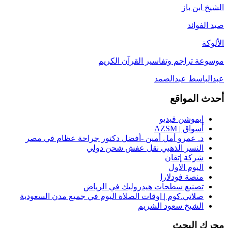
الشيخ ابن باز
صيد الفوائد
الألوكة
موسوعة تراجم وتفاسير القرآن الكريم
عبدالباسط عبدالصمد
أحدث المواقع
ايموشن فيديو
أسواق | AZSM
د. عمرو أمل أمين -أفضل دكتور جراحة عظام في مصر
النسر الذهبي نقل عفش شحن دولي
شركة إتقان
اليوم الاول
منصة فودلارا
تصنيع سطحات هيدروليك في الرياض
صلاتي.كوم | اوقات الصلاة اليوم في جميع مدن السعودية
الشيخ سعود الشريم
محرك البحث