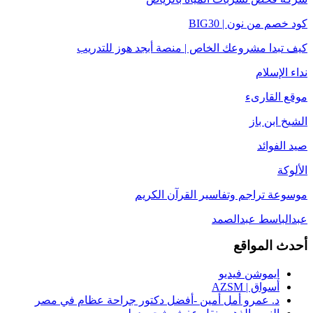
كود خصم من نون | BIG30
كيف تبدا مشروعك الخاص | منصة أبجد هوز للتدريب
نداء الإسلام
موقع القارىء
الشيخ ابن باز
صيد الفوائد
الألوكة
موسوعة تراجم وتفاسير القرآن الكريم
عبدالباسط عبدالصمد
أحدث المواقع
ايموشن فيديو
أسواق | AZSM
د. عمرو أمل أمين -أفضل دكتور جراحة عظام في مصر