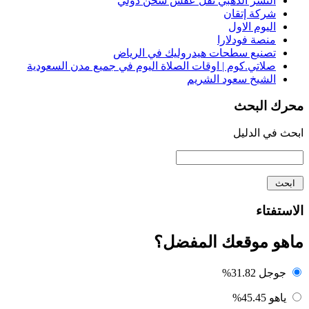
النسر الذهبي نقل عفش شحن دولي
شركة إتقان
اليوم الاول
منصة فودلارا
تصنيع سطحات هيدروليك في الرياض
صلاتي.كوم | اوقات الصلاة اليوم في جميع مدن السعودية
الشيخ سعود الشريم
محرك البحث
ابحث في الدليل
الاستفتاء
ماهو موقعك المفضل؟
جوجل
31.82%
ياهو
45.45%