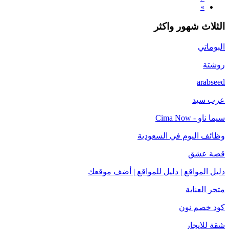
»
الثلاث شهور واكثر
البوماتي
روشتة
arabseed
عرب سيد
سيما ناو - Cima Now
وظائف اليوم في السعودية
قصة عشق
دليل المواقع | دليل للمواقع | أضف موقعك
متجر العناية
كود خصم نون
شقة للايجار