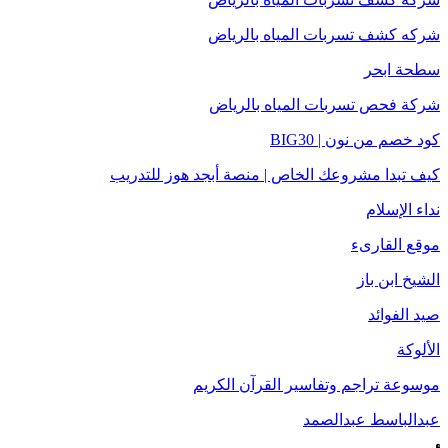
شركه كشف تسربات المياه بالرياض
سطحة ابحر
شركة فحص تسربات المياه بالرياض
كود خصم من نون | BIG30
كيف تبدا مشروعك الخاص | منصة أبجد هوز للتدريب
نداء الإسلام
موقع القارىء
الشيخ ابن باز
صيد الفوائد
الألوكة
موسوعة تراجم وتفاسير القرآن الكريم
عبدالباسط عبدالصمد