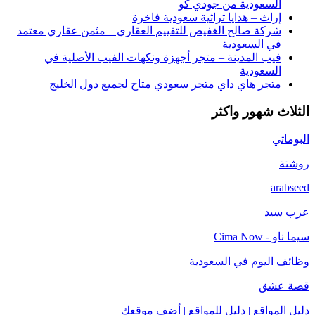
السعودية من جودي كو
إراث – هدايا تراثية سعودية فاخرة
شركة صالح الغفيص للتقييم العقاري – مثمن عقاري معتمد
في السعودية
فيب المدينة – متجر أجهزة ونكهات الفيب الأصلية في
السعودية
متجر هاي داي متجر سعودي متاح لجميع دول الخليج
الثلاث شهور واكثر
البوماتي
روشتة
arabseed
عرب سيد
سيما ناو - Cima Now
وظائف اليوم في السعودية
قصة عشق
دليل المواقع | دليل للمواقع | أضف موقعك