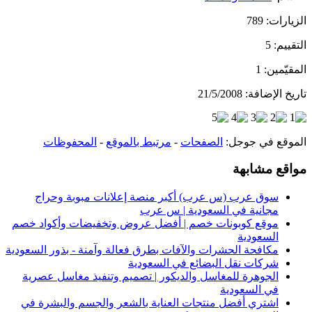
الزيارات:
789
التقييم:
5
المقيّمين:
1
تاريخ الإضافة:
21/5/2008
الموقع في جوجل:
الصفحات
-
مرتبط بالموقع
-
المحفوظات
مواقع مشابهة
سوق عرب (س عرب) أكبر منصة إعلانات مبوبة وحراج
مجانية في السعودية | س عرب
موقع كوبونات خصم | أفضل عروض وتخفيضات وأكواد خصم
السعودية
مكافحة الحشرات والآفات بطرق فعالة وآمنة - بذور السعودية
شركات نقل البضائع في السعودية
الجوهرة للمغاسل والديكور | تصميم وتنفيذ مغاسل عصرية
في السعودية
اشتري أفضل منتجات العناية بالشعر والجسم والبشرة في