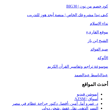
كود خصم من نون | BIG30
كيف تبدا مشروعك الخاص | منصة أبجد هوز للتدريب
نداء الإسلام
موقع القارىء
الشيخ ابن باز
صيد الفوائد
الألوكة
موسوعة تراجم وتفاسير القرآن الكريم
عبدالباسط عبدالصمد
أحدث المواقع
ايموشن فيديو
أسواق | AZSM
د. عمرو أمل أمين -أفضل دكتور جراحة عظام في مصر
النسر الذهبي نقل عفش شحن دولي