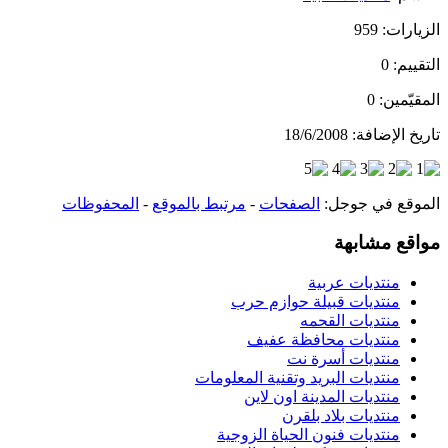
الزيارات:
959
التقييم:
0
المقيّمين:
0
تاريخ الإضافة:
18/6/2008
الموقع في جوجل:
الصفحات
-
مرتبط بالموقع
-
المحفوظات
مواقع مشابهة
منتديات عربية
منتديات قبيلة حوازم حرب
منتديات القحمه
منتديات محافظة عفيف
منتديات أسرة نت
منتديات البريد وتقنية المعلومات
منتديات المدينة اون لاين
منتديات بلاد بلقرن
منتديات فنون الحياة الزوجية