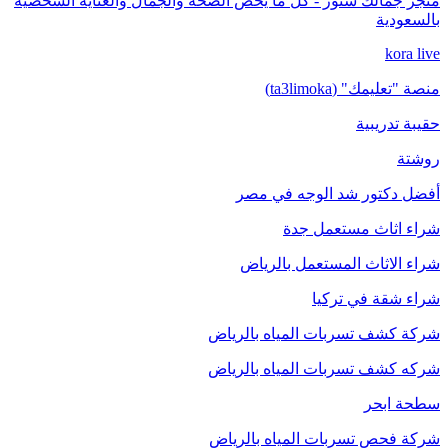
متجر جمالك ستور - كل ما يخص الصحة والجمال والعناية الشخصية
بالسعودية
kora live
منصة "تعليمك" (ta3limoka)
حقيبة تدريبية
روشتة
أفضل دكتور شد الوجه في مصر
شراء اثاث مستعمل جدة
شراء الاثاث المستعمل بالرياض
شراء شقة في تركيا
شركة كشف تسربات المياه بالرياض
شركه كشف تسربات المياه بالرياض
سطحة ابحر
شركة فحص تسربات المياه بالرياض