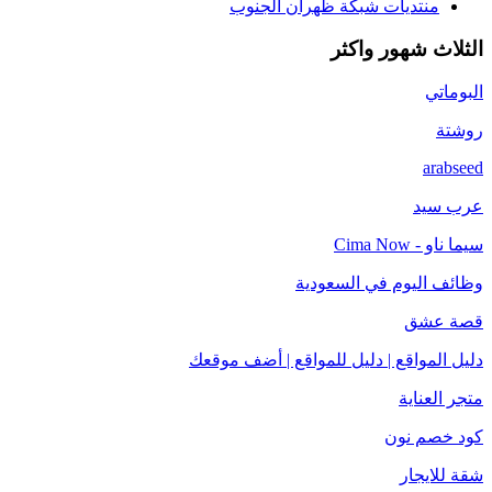
منتديات شبكة ظهران الجنوب
الثلاث شهور واكثر
البوماتي
روشتة
arabseed
عرب سيد
سيما ناو - Cima Now
وظائف اليوم في السعودية
قصة عشق
دليل المواقع | دليل للمواقع | أضف موقعك
متجر العناية
كود خصم نون
شقة للايجار