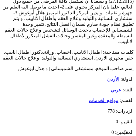
(27.12.2015) و يسعدنا ان نستقبل كافة المرضى من جميع دول
العالم، علما بان المركز يحتوي على 2- احدث ما توصل اليه العلم من
اجهزة و تقنيات. و يدير المركز الدكتور المتميز هلال أبوغوش 3-
استشاري النسائية والتوليد وعلاج العقم وأطفال الأنابيب، و يتم
تطبيق نظام جودة صارم لضمان افضل النتائج. تتميز وحدة
الشميساني للإخصاب بأحدث الوسائل لتشخيص وعلاج حالات العقم
البسيطة والمعقدة وغير المفسر وحالات الفشل المتكرر لأطفال
الانابيب.
كلمات مفتاحية:
اطفال الانابيب, اخصاب, وراثة,دكتور اطفال انابيب,
حقن مجهري الاردن, استشاري النسائية والتوليد, وعلاج حالات العقم
إسم صاحب الموقع:
مستشفى الشميساني | د.هلال ابوغوش
الدولة:
الأردن
اللغة:
عربي
القسم:
مواقع الخدمات
الزيارات:
778
التقييم:
0
المقيّمين:
0