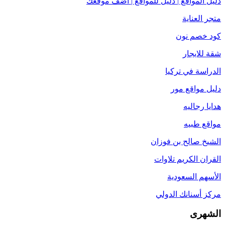
دليل المواقع | دليل للمواقع | أضف موقعك
متجر العناية
كود خصم نون
شقة للايجار
الدراسة في تركيا
دليل مواقع مور
هدايا رجاليه
مواقع طبيه
الشيخ صالح بن فوزان
القران الكريم تلاوات
الأسهم السعودية
مركز أسنانك الدولي
الشهرى