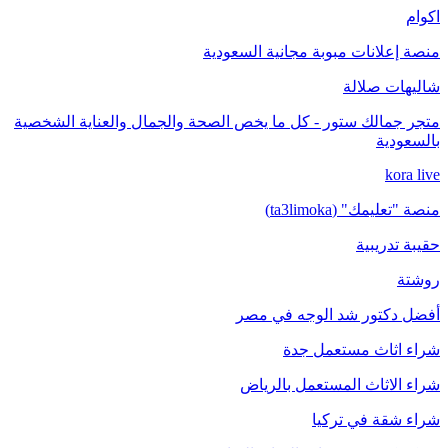
اكوام
منصة إعلانات مبوبة مجانية السعودية
شاليهات صلالة
متجر جمالك ستور - كل ما يخص الصحة والجمال والعناية الشخصية
بالسعودية
kora live
منصة "تعليمك" (ta3limoka)
حقيبة تدريبية
روشتة
أفضل دكتور شد الوجه في مصر
شراء اثاث مستعمل جدة
شراء الاثاث المستعمل بالرياض
شراء شقة في تركيا