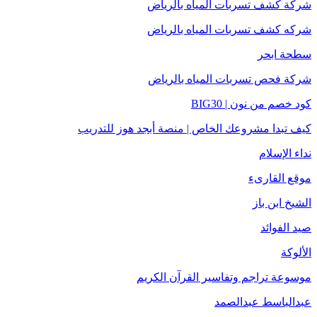
شركة كشف تسربات المياه بالرياض
شركه كشف تسربات المياه بالرياض
سطحة ابحر
شركة فحص تسربات المياه بالرياض
كود خصم من نون | BIG30
كيف تبدا مشروعك الخاص | منصة أبجد هوز للتدريب
نداء الإسلام
موقع القارىء
الشيخ ابن باز
صيد الفوائد
الألوكة
موسوعة تراجم وتفاسير القرآن الكريم
عبدالباسط عبدالصمد