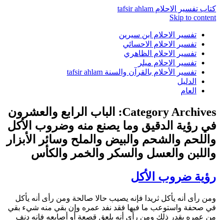
كتاب تفسير الاحلام tafsir ahlam
Skip to content
تفسير الاحلام ابن سيرين
تفسير الاحلام الاحسائي
تفسير الاحلام الظاهري
تفسير الاحلام ميلر
تفسير الأحلام بالقرآن والسنة tafsir ahlam
الدليل
العام
Category Archives:
الباب الرابع والعشرون
في رؤية الدقيق وما يصنع منه وضروب الأكل
واللحم والشحم والبيض والملح وسائر الأبزار
واللبن والعسل والسكر والخمر والكأس
رؤية ضروب الأكل
ومن رأى أنه يأكل ثريدا فإنه يصيب حالا صالحة ومن رأى أنه يأكل
في صحفة واستوعب ما فيها فقد نفد عمره وإن بقي منه شيء بقي
من عمره بقدر ذلك ومن رأى أنه يلعق قصعة أو أصابعه فإنه دنف