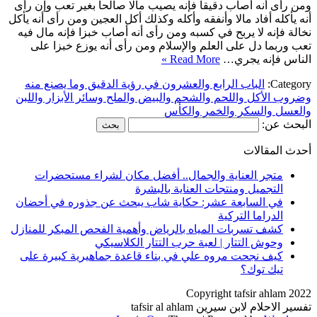
ومن رأى أنه أصاب دقيقا فإنه يصيب مالا صالحا بغير تعب وإن رأى
أنه يأكله أفاد مالا وأنفقه وأكله وكذلك أكل العجين ومن رأى أنه يأكل
نخالة فإنه لا يربح في كسبه ومن رأى أنه أصاب خبزا فإنه مال فيه
تعب وربما دل على العلم والإسلام ومن رأى أنه يوزع خبزا على
الناس فإنه يجري…
Read More »
Category:
الباب الرابع والعشرون في رؤية الدقيق وما يصنع منه
وضروب الأكل واللحم والشحم والبيض والملح وسائر الأبزار واللبن
والعسل والسكر والخمر والكأس
البحث عن:
أحدث المقالات
متجر العناية والجمال.. أفضل مكان لشراء مستحضرات
التجميل ومنتجات العناية بالبشرة
في السابعة عشر: حكاية شاب يبحث عن جذوره في أحضان
الدراما التركية
كشف تسربات المياه بالرياض وأهمية الفحص المبكر للمنازل
وحوش التتار | لعبة حرب التتار الكلاسيكي
كيف نجحت مروه علي في بناء قاعدة جماهيرية كبيرة على
تيك توك؟
Copyright tafsir ahlam 2022
تفسير الاحلام لابن سيرين tafsir al ahlam