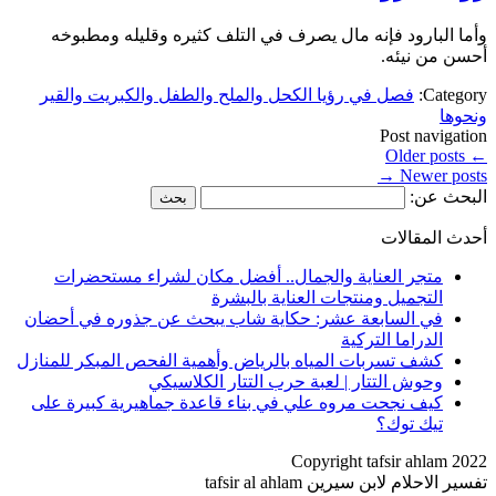
وأما البارود فإنه مال يصرف في التلف كثيره وقليله ومطبوخه
أحسن من نيئه.
Category:
فصل في رؤيا الكحل والملح والطفل والكبريت والقير
ونحوها
Post navigation
Older posts
←
→
Newer posts
البحث عن:
أحدث المقالات
متجر العناية والجمال.. أفضل مكان لشراء مستحضرات
التجميل ومنتجات العناية بالبشرة
في السابعة عشر: حكاية شاب يبحث عن جذوره في أحضان
الدراما التركية
كشف تسربات المياه بالرياض وأهمية الفحص المبكر للمنازل
وحوش التتار | لعبة حرب التتار الكلاسيكي
كيف نجحت مروه علي في بناء قاعدة جماهيرية كبيرة على
تيك توك؟
Copyright tafsir ahlam 2022
تفسير الاحلام لابن سيرين tafsir al ahlam