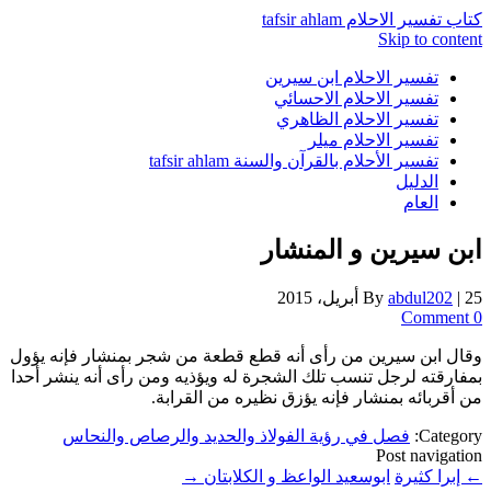
كتاب تفسير الاحلام tafsir ahlam
Skip to content
تفسير الاحلام ابن سيرين
تفسير الاحلام الاحسائي
تفسير الاحلام الظاهري
تفسير الاحلام ميلر
تفسير الأحلام بالقرآن والسنة tafsir ahlam
الدليل
العام
ابن سيرين و المنشار
25 أبريل، 2015
|
abdul202
By
0 Comment
وقال ابن سيرين من رأى أنه قطع قطعة من شجر بمنشار فإنه يؤول
بمفارقته لرجل تنسب تلك الشجرة له ويؤذيه ومن رأى أنه ينشر أحدا
من أقربائه بمنشار فإنه يؤزق نظيره من القرابة.
Category:
فصل في رؤية الفولاذ والحديد والرصاص والنحاس
Post navigation
←
إبرا كثيرة
ابوسعيد الواعظ و الكلابتان
→