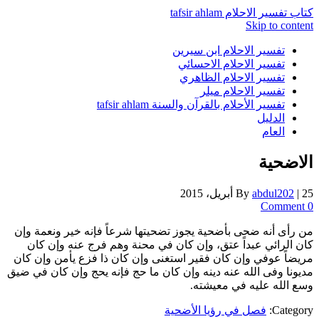
كتاب تفسير الاحلام tafsir ahlam
Skip to content
تفسير الاحلام ابن سيرين
تفسير الاحلام الاحسائي
تفسير الاحلام الظاهري
تفسير الاحلام ميلر
تفسير الأحلام بالقرآن والسنة tafsir ahlam
الدليل
العام
الاضحية
25 أبريل، 2015
|
abdul202
By
0 Comment
من رأى أنه ضحى بأضحية يجوز تضحيتها شرعاً فإنه خير ونعمة وإن
كان الرائي عبداً عتق، وإن كان في محنة وهم فرج عنه وإن كان
مريضاً عوفي وإن كان فقير استغنى وإن كان ذا فزع يأمن وإن كان
مديونا وفى الله عنه دينه وإن كان ما حج فإنه يحج وإن كان في ضيق
وسع الله عليه في معيشته.
Category:
فصل في رؤيا الأضحية