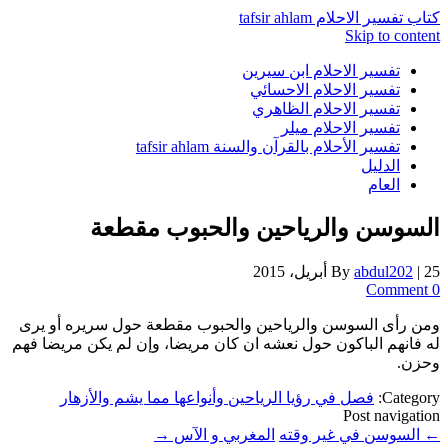
كتاب تفسير الاحلام tafsir ahlam
Skip to content
تفسير الاحلام ابن سيرين
تفسير الاحلام الاحسائي
تفسير الاحلام الظاهري
تفسير الاحلام ميلر
تفسير الأحلام بالقرآن والسنة tafsir ahlam
الدليل
العام
السوسن والرياحين والحبوب مقطعة
25 أبريل، 2015
|
abdul202
By
0 Comment
ومن رأى السوسن والرياحين والحبوب مقطعة حول سريره أو يرى
له فانهم الباكون حول نعشه ان كان مريضا، وإن لم يكن مريضا فهم
وحزن.
Category:
فصل في رؤيا الرياحين وأنواعها مما يشم والأزهار
Post navigation
←
السوسن في غير وقته
المغربي و الآس
→