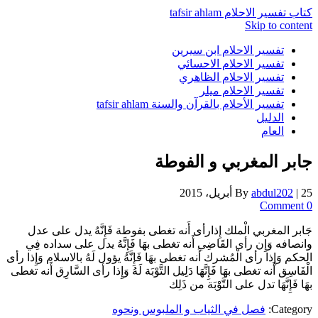
كتاب تفسير الاحلام tafsir ahlam
Skip to content
تفسير الاحلام ابن سيرين
تفسير الاحلام الاحسائي
تفسير الاحلام الظاهري
تفسير الاحلام ميلر
تفسير الأحلام بالقرآن والسنة tafsir ahlam
الدليل
العام
جابر المغربي و الفوطة
25 أبريل، 2015
|
abdul202
By
0 Comment
جَابر المغربي الْملك إِذارأى أَنه تغطى بفوطة فَإِنَّهُ يدل على عدل
وانصافه وَإِن رأى القَاضِي أَنه تغطى بهَا فَإِنَّهُ يدل على سداده فِي
الحكم وَإِذا رأى الْمُشرك أَنه تغطى بهَا فَإِنَّهُ يؤول لَهُ بالاسلام وَإِذا رأى
الْفَاسِق أَنه تغطى بهَا فَإِنَّهَا دَلِيل التَّوْبَة لَهُ وَإِذا رأى السَّارِق أَنه تغطى
بهَا فَإِنَّهَا تدل على التَّوْبَة من ذَلِك
Category:
فصل في الثياب و الملبوس ونحوه