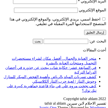
البريد الإلكتروني
*
الموقع الإلكتروني
احفظ اسمي، بريدي الإلكتروني، والموقع الإلكتروني في هذا
المتصفح لاستخدامها المرة المقبلة في تعليقي.
البحث عن:
أحدث المقالات
متجر العناية والجمال.. أفضل مكان لشراء مستحضرات
التجميل ومنتجات العناية بالبشرة
في السابعة عشر: حكاية شاب يبحث عن جذوره في أحضان
الدراما التركية
كشف تسربات المياه بالرياض وأهمية الفحص المبكر للمنازل
وحوش التتار | لعبة حرب التتار الكلاسيكي
كيف نجحت مروه علي في بناء قاعدة جماهيرية كبيرة على
تيك توك؟
Copyright tafsir ahlam 2022
تفسير الاحلام لابن سيرين tafsir al ahlam
Iconic One
Theme | Powered by
Wordpress