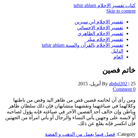
كتاب تفسير الاحلام tafsir ahlam
Skip to content
تفسير الاحلام ابن سيرين
تفسير الاحلام الاحسائي
تفسير الاحلام الظاهري
تفسير الاحلام ميلر
تفسير الأحلام بالقرآن والسنة tafsir ahlam
الدليل
العام
خاتم فصين
25 أبريل، 2015
|
abdul202
By
0 Comment
ومن رأى أن لخاتمه فصين فص من ظاهر اليد وفص من باطنها
وكلالهما في صياغتهما ونقشهما متشابهان فإن ذلك سلطان ظاهر
وباطن وإن خالف أحد الفصين الآخر في صياغته فإنه يؤول لصاحبه
أو لابسه على وجهين يأتي النساء والرجال أو يأتي امرأة من الجهتين
فإن انكسر فإنه يقلع عن ذلك.
Category:
فصل فيما يعمل من الذهب و الفضة