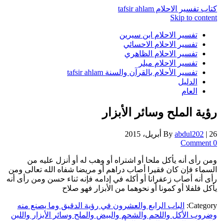
كتاب تفسير الاحلام tafsir ahlam
Skip to content
تفسير الاحلام ابن سيرين
تفسير الاحلام الاحسائي
تفسير الاحلام الظاهري
تفسير الاحلام ميلر
تفسير الأحلام بالقرآن والسنة tafsir ahlam
الدليل
العام
رؤية الملح وسائر الأبزار
26 أبريل، 2015
|
abdul202
By
0 Comment
ومن رأى أنه يأكل ملحا أو اشتراه أو وهب له أو أنزل عليه من
السماء فإن كان فقيرا أصاب دراهم أو مريضا شفاه الله تعالى ومن
رأى أنه أصاب زعفرانا أو أكله في إدامه فإنه ثناء حسن ومن رأى أنه
يأكل فلفلا أو كمونا أو نحوهما من الأبزار فهو صلاح
Category:
الباب الرابع والعشرون في رؤية الدقيق وما يصنع منه
وضروب الأكل واللحم والشحم والبيض والملح وسائر الأبزار واللبن