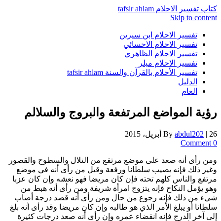
كتاب تفسير الاحلام tafsir ahlam
Skip to content
تفسير الاحلام ابن سيرين
تفسير الاحلام الاحسائي
تفسير الاحلام الظاهري
تفسير الاحلام ميلر
تفسير الأحلام بالقرآن والسنة tafsir ahlam
الدليل
العام
رؤية المواضع المرتفعة والبروج والسلالم
26 أبريل، 2015
|
abdul202
By
0 Comment
ومن رأى أنه صعد على موضع مرتفع من التلال والسطوح والقصور
وغير ذلك فإنه يصيب سلطانا ورفعة وقيل من رأى أنه في موضع
مرتفع والناس كلهم تحته فإن كان مريضا فهو نعشه وإن كان عزبا
وهو يؤمل النكاح فإنه يتزوج امرأة شريفة ومن رأى أنه هبط من
شيء من ذلك فإنه رجوع من حال ومن رأى أنه قصد درجة أصاب
سلطانا أو يبلغ الأمر الذي هو طالبه وإن كان مريضا وقد رأى أنه بلغ
إلى آخر الدرج فإنه انقضاء عمره وإن رأى أنه صعد درجات كثيرة