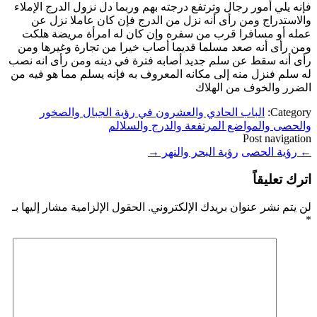
فإنه يلي أمور رجال وترتفع درجته بهم وربما دل نزول الدرج الإملاء
والاستدراج ومن رأى أنه نزل من الدرج فإن كان عاملا نزل عن
عمله أو مسافرا قرب من سفره وإن كان له امرأة مريضة هلكت
ومن رأى أنه صعد مسلما قديما أصاب خيرا من تجارة وغيرها ومن
رأى أنه سقط عن سلم جديد أصابه فترة في دينه ومن رأى انه نصب
له سلم فنزل منه إلى مكانه المعروف به فإنه يسلم مما هو فيه من
الضرر والخوف من الهلاك
Category:
الباب الحادي والعشرون في رؤية الجبال والصخور
والحصى والمواضع المرتفعة والدرج والسلالم
Post navigation
←
رؤية الحصى
رؤية البحر والنهر
→
اترك تعليقاً
لن يتم نشر عنوان بريدك الإلكتروني.
الحقول الإلزامية مشار إليها بـ
*