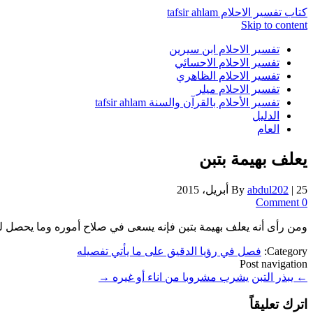
كتاب تفسير الاحلام tafsir ahlam
Skip to content
تفسير الاحلام ابن سيرين
تفسير الاحلام الاحسائي
تفسير الاحلام الظاهري
تفسير الاحلام ميلر
تفسير الأحلام بالقرآن والسنة tafsir ahlam
الدليل
العام
يعلف بهيمة بتبن
25 أبريل، 2015
|
abdul202
By
0 Comment
ومن رأى أنه يعلف بهيمة بتبن فإنه يسعى في صلاح أموره وما يحصل له
Category:
فصل في رؤيا الدقيق على ما يأتي تفصيله
Post navigation
←
يبذر التبن
يشرب مشروبا من اناء أو غيره
→
اترك تعليقاً