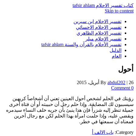
كتاب تفسير الاحلام tafsir ahlam
Skip to content
تفسير الاحلام ابن سيرين
تفسير الاحلام الاحسائي
تفسير الاحلام الظاهري
تفسير الاحلام ميلر
تفسير الأحلام بالقرآن والسنة tafsir ahlam
الدليل
العام
أحول
26 أبريل، 2015
|
abdul202
By
0 Comment
رؤيتك في الحلم لشخص أحول العينين تعني أن أشخاصاً كريهين
سيسببون لك المضايقة. وإذا حلم رجل أن حبيبته أو أن فتاة أخرى
جميلة تنظر إليه شزراً فإن هذا ينبئ بأن جريه خلف النساء سيدمره
ويقضي عليه، وإذا حلمت امرأة بهذا الحلم لكن مع رجال آخرين
فمعناه أن سمعتها في خطر.
Category:
باب الالف أ