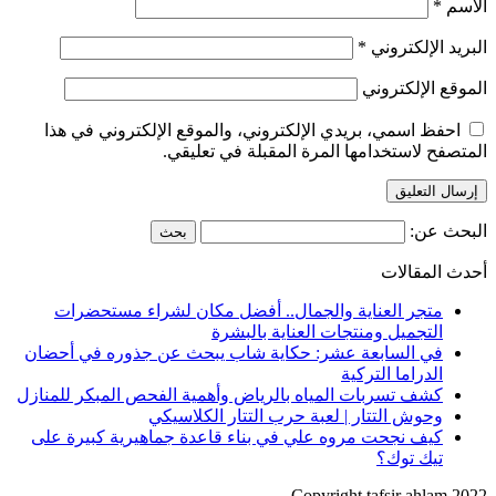
الاسم
*
البريد الإلكتروني
*
الموقع الإلكتروني
احفظ اسمي، بريدي الإلكتروني، والموقع الإلكتروني في هذا
المتصفح لاستخدامها المرة المقبلة في تعليقي.
البحث عن:
أحدث المقالات
متجر العناية والجمال.. أفضل مكان لشراء مستحضرات
التجميل ومنتجات العناية بالبشرة
في السابعة عشر: حكاية شاب يبحث عن جذوره في أحضان
الدراما التركية
كشف تسربات المياه بالرياض وأهمية الفحص المبكر للمنازل
وحوش التتار | لعبة حرب التتار الكلاسيكي
كيف نجحت مروه علي في بناء قاعدة جماهيرية كبيرة على
تيك توك؟
Copyright tafsir ahlam 2022