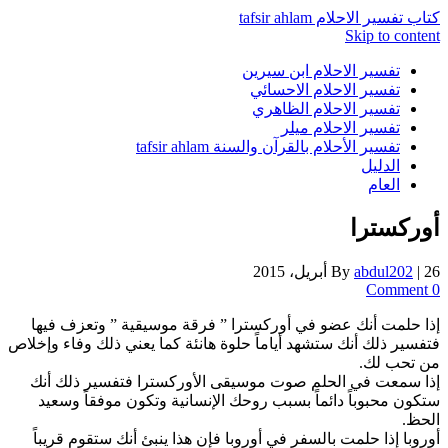
كتاب تفسير الاحلام tafsir ahlam
Skip to content
تفسير الاحلام ابن سيرين
تفسير الاحلام الاحسائي
تفسير الاحلام الظاهري
تفسير الاحلام ميلر
تفسير الأحلام بالقرآن والسنة tafsir ahlam
الدليل
العام
أوركسترا
26 أبريل، 2015
|
abdul202
By
0 Comment
إذا حلمت أنك عضو في أوركسترا ” فرقة موسيقية ” وتعزف فيها
فتفسير ذلك أنك ستشهد أياماً حلوة هانئة كما يعني ذلك وفاء وإخلاص
من تحب لك.
إذا سمعت في الحلم صوت موسيقى الأوركسترا فتفسير ذلك أنك
ستكون محبوباً دائماً بسبب روحك الإنسانية وتكون موفقاً وسعيد
الحظ.
أوروبا إذا حلمت بالسفر في أوروبا فإن هذا ينبئ أنك ستقوم قريباً