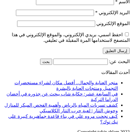
الاسم
*
البريد الإلكتروني
*
الموقع الإلكتروني
احفظ اسمي، بريدي الإلكتروني، والموقع الإلكتروني في هذا
المتصفح لاستخدامها المرة المقبلة في تعليقي.
البحث عن:
أحدث المقالات
متجر العناية والجمال.. أفضل مكان لشراء مستحضرات
التجميل ومنتجات العناية بالبشرة
في السابعة عشر: حكاية شاب يبحث عن جذوره في أحضان
الدراما التركية
كشف تسربات المياه بالرياض وأهمية الفحص المبكر للمنازل
وحوش التتار | لعبة حرب التتار الكلاسيكي
كيف نجحت مروه علي في بناء قاعدة جماهيرية كبيرة على
تيك توك؟
Copyright tafsir ahlam 2022