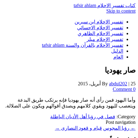
كتاب تفسير الاحلام tafsir ahlam
Skip to content
تفسير الاحلام ابن سيرين
تفسير الاحلام الاحسائي
تفسير الاحلام الظاهري
تفسير الاحلام ميلر
تفسير الأحلام بالقرآن والسنة tafsir ahlam
الدليل
العام
صار يهوديا
25 أبريل، 2015
|
abdul202
By
0 Comment
وأما اليهود فمن رأى أنه صار يهوديا فإنه يرتكب طريق البدعة
ويتعصب لليهود ويقوي كلامهم ويصدق أقوالهم ويكون على الضلالة.
Category:
فصل في رؤيا أهل الأديان الباطلة
Post navigation
←
رؤيا المجوس
قيام و قعود النصارى
→